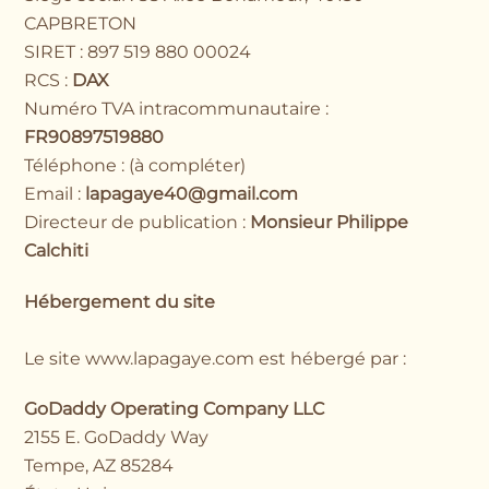
CAPBRETON
SIRET : 897 519 880 00024
RCS :
DAX
Numéro TVA intracommunautaire :
FR90897519880
Téléphone : (à compléter)
Email :
lapagaye40@gmail.com
Directeur de publication :
Monsieur Philippe
Calchiti
Hébergement du site
Le site
www.lapagaye.com
est hébergé par :
GoDaddy Operating Company LLC
2155 E. GoDaddy Way
Tempe, AZ 85284