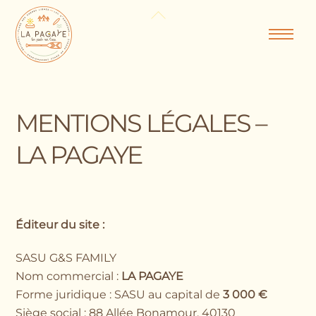
Skip
Back
to
To
Men
content
Top
MENTIONS LÉGALES –
LA PAGAYE
Éditeur du site :
SASU G&S FAMILY
Nom commercial :
LA PAGAYE
Forme juridique : SASU au capital de
3 000 €
Siège social : 88 Allée Bonamour, 40130